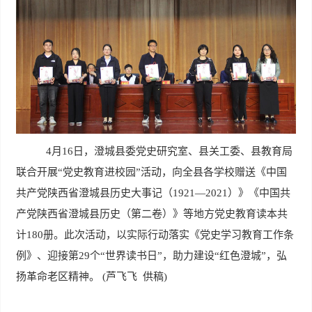
4
月
16
日，澄城
县委党史研究室、县关工委、县教育局
联合开展“党史教育进校园”活动，向全县各学校赠送《中国
共产党陕西省澄城县历史大事记（
1921
—
2021
）》《中国共
产党陕西省澄城县历史（第二卷）》等地方党史教育读本共
计
180
册。此次活动，以实际行动落实《党史学习教育工作条
例》、迎接
第
29
个“世界读书日”，助力建设“红色澄城”，弘
扬革命老区精神
。
(
芦飞飞 供稿
)