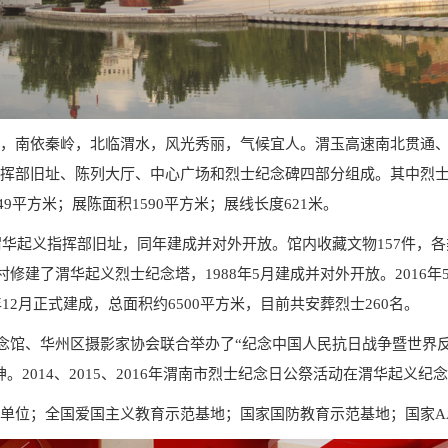
，南依秦岭，北临渭水，风光秀丽，气候宜人。渭玉高速南北贯通、
起义指挥部旧址、陈列大厅、中心广场和烈士纪念碑四部分组成。其中烈士
49平方米；展陈面积1590平方米；展线长度621米。
华起义指挥部旧址，同年建成并对外开放。馆内收藏文物157件，各类
村修建了渭华起义烈士纪念塔，1988年5月建成并对外开放。201
12月正式建成，总面积约6500平方米，目前共安葬烈士260名。
纪念馆、华州区摄影家协会联合举办了“纪念中国人民抗日战争暨世界反
2014、2015、2016年渭南市烈士纪念日公祭活动在渭华起义纪
单位；全国爱国主义教育示范基地；国家国防教育示范基地；国家A