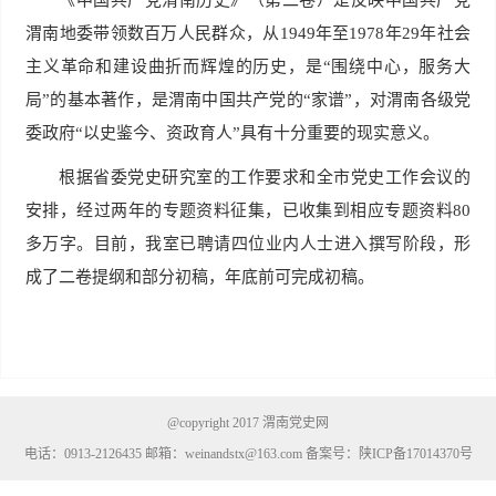
《中国共产党渭南历史》（第二卷）是反映中国共产党
渭南地委带领数百万人民群众，从
1949年至1978年29年社会
主义革命和建设曲折而辉煌的历史，是“围绕中心，服务大
局”的基本著作，是渭南中国共产党的“家谱”，对渭南各级党
委政府“以史鉴今、资政育人”具有十分重要的现实意义。
根据省委党史研究室的工作要求和全市党史工作会议的
安排，经过两年的专题资料征集，已收集到相应专题资料
80
多万字。目前，我室已聘请四位业内人士进入撰写阶段，形
成了二卷提纲和部分初稿，年底前可完成初稿。
@copyright 2017 渭南党史网
电话：0913-2126435 邮箱：weinandstx@163.com 备案号：陕ICP备17014370号