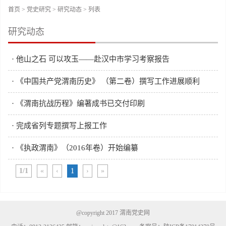
首页
>
党史研究
>
研究动态
> 列表
研究动态
· 他山之石 可以攻玉——赴汉中市学习考察报告
· 《中国共产党渭南历史》 （第二卷）撰写工作进展顺利
· 《渭南抗战历程》编著成书已交付印刷
· 完成省列专题撰写上报工作
· 《执政渭南》（2016年卷）开始编纂
1/1
«
‹
1
›
»
@copyright 2017 渭南党史网